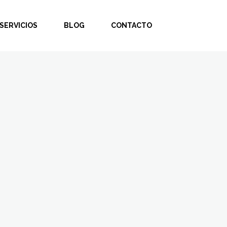
SERVICIOS
BLOG
CONTACTO